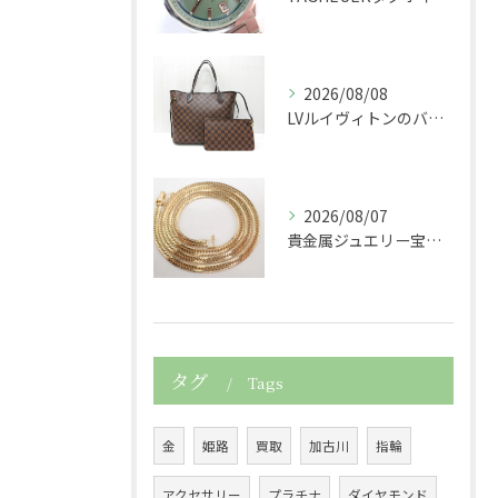
2026/08/08
LVルイヴィトンのバッグダミエネヴァーフルショルダーバッグト...
2026/08/07
貴金属ジュエリー宝石750K18金製の喜平ネックレスを買取さ...
タグ
Tags
金
姫路
買取
加古川
指輪
アクセサリー
プラチナ
ダイヤモンド