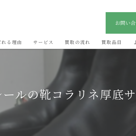
お問い合
ばれる理由
サービス
買取の流れ
買取品目
レールの靴コラリネ厚底サ