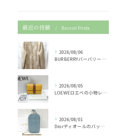
最近の投稿
Recent Posts
2026/08/06
BURBERRYバーバリーの服アパレルTBニットカーディガン...
2026/08/05
LOEWEロエベの小物レザースモールバーティカルウォレット財...
2026/08/01
Diorディオールのバッグレディディオールスマホケーススマホ...