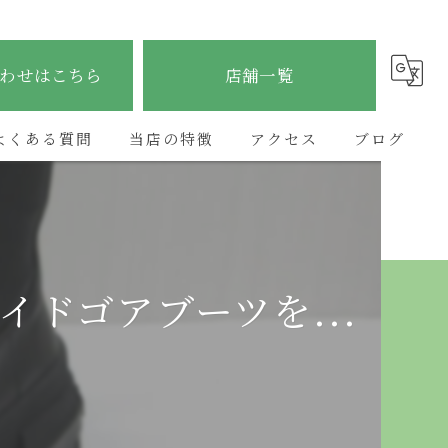
わせはこちら
店舗一覧
よくある質問
当店の特徴
アクセス
ブログ
ブランド
ETERNITY太子店
コラム
貴金属
ETERNITY野里店
イドゴアブーツを...
時計
ETERNITY加古川店
金
ETERNITYあべの昭和町店
宝石