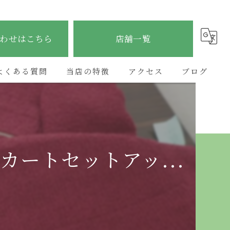
わせはこちら
店舗一覧
よくある質問
当店の特徴
アクセス
ブログ
ブランド
ETERNITY太子店
コラム
貴金属
ETERNITY野里店
カートセットアッ...
時計
ETERNITY加古川店
金
ETERNITYあべの昭和町店
宝石