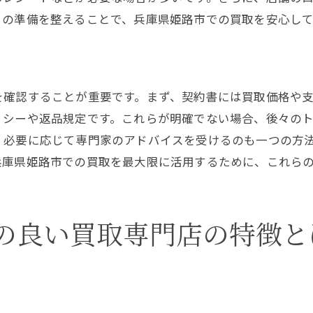
商品状態と市場価値の関係
らの準備を整えることで、兵庫県姫路市での買取を安心し
事前に知っておくべき査定基準
レアアイテムの価値を理解する技術
プロの査定士が見るポイント
を確認することが重要です。まず、契約書には買取価格や
買取専門店でのトラブルを避けるための注意点
リシーや返品規定です。これらが明確でない場合、後々の
契約前に確認すべき重要事項
、必要に応じて専門家のアドバイスを受けるのも一つの方
トラブル時に相談できる窓口の活用
兵庫県姫路市での買取を最大限に活用するために、これら
不正買取を避けるための対策
過去のトラブル事例から学ぶ教訓
の良い買取専門店の特徴と
買取店の評判と実態のギャップを理解する
スムーズな取引を実現するための心構え
満足のいく買取を実現するために重要なポイント
顧客満足度を高めるための買取プロセス