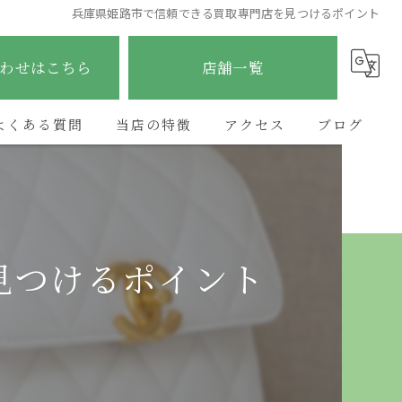
兵庫県姫路市で信頼できる買取専門店を見つけるポイント
わせはこちら
店舗一覧
よくある質問
当店の特徴
アクセス
ブログ
ブランド
ETERNITY太子店
コラム
貴金属
ETERNITY野里店
見つけるポイント
時計
ETERNITY加古川店
金
ETERNITYあべの昭和町店
宝石