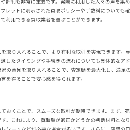
ミや評判も非常に重要です。実際に利用した人々の声を集
口コミと実際の体験を比較する方法
ンフレットに明示された買取ポリシーや手数料についても
して利用できる買取業者を選ぶことができます。
口コミを賢く活用して選ぶコツ
査定額を最大限に引き出すための秘訣
商品状態を最適化する準備方法
商品の価値をアピールするプレゼンテクニック
スを取り入れることで、より有利な取引を実現できます。
査定士とのコミュニケーションの重要性
に適したタイミングや手続きの流れについても具体的なア
門家の意見を取り入れることで、査定額を最大化し、満足
査定時に効果的な質問の仕方
助言を得ることで安心感を得られます。
複数店舗での査定を比較する利点
商品の市場価値を事前にリサーチする方法
高額査定を実現するために知っておくべきこと
しておくことで、スムーズな取引が期待できます。まず、
買取市場のトレンドを把握する方法
です。これにより、買取額が適正かどうかの判断材料とな
高額査定に影響を与える要素とは
のレシートなどが必要な場合が多いです。さらに、店舗の