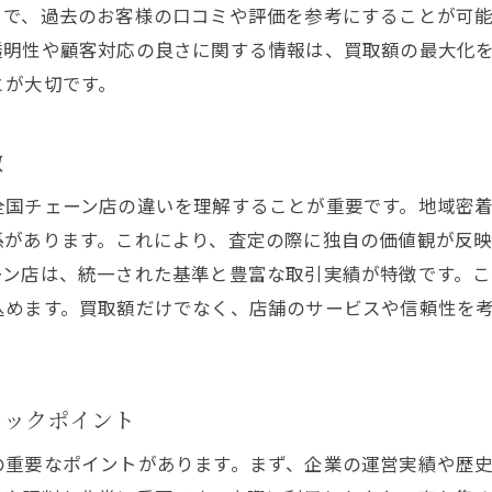
とで、過去のお客様の口コミや評価を参考にすることが可
顧客サービスが優れている買取専門店
透明性や顧客対応の良さに関する情報は、買取額の最大化
買取額の透明性を確保するためのポイント
とが大切です。
明確な見積もりを提供する店の選び方
査定額の内訳を理解する方法
徴
買取契約前に確認すべき文書の重要性
全国チェーン店の違いを理解することが重要です。地域密
契約条件をしっかり把握するためのヒント
係があります。これにより、査定の際に独自の価値観が反
過去の取引事例を参考にする利点
ーン店は、統一された基準と豊富な取引実績が特徴です。こ
不明瞭な点を質問できる環境の重要性
込めます。買取額だけでなく、店舗のサービスや信頼性を
口コミを活用して信頼できる買取店を選ぶ方法
信頼できる口コミサイトの選び方
口コミを信頼するためのポイント
ェックポイント
実際の利用者の声から得られる情報
の重要なポイントがあります。まず、企業の運営実績や歴
口コミから見える買取店の実態