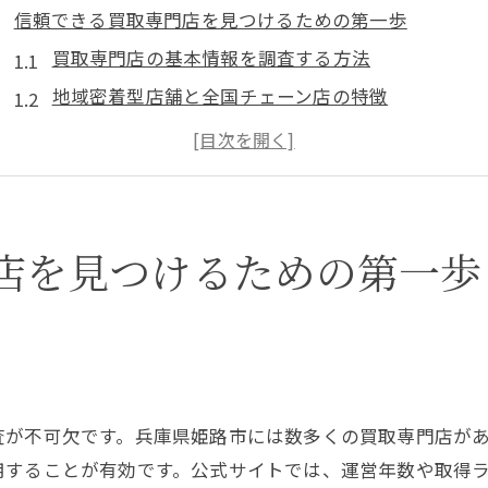
信頼できる買取専門店を見つけるための第一歩
買取専門店の基本情報を調査する方法
地域密着型店舗と全国チェーン店の特徴
買取業者の信頼性を確認するためのチェックポイン
専門家のアドバイスを活用する利点
買取店訪問前に準備すべきこと
買取契約時に注意するべき法律事項
店を見つけるための第一歩
兵庫県姫路市で評判の良い買取専門店の特徴とは
口コミで評価が高い店舗の共通点
査定のプロセスにおける透明性の重要性
お客様の声から見る優良店のサービス
査が不可欠です。兵庫県姫路市には数多くの買取専門店が
地域での長年の信頼がある店舗の利点
用することが有効です。公式サイトでは、運営年数や取得
高額査定が期待できる店舗の特徴