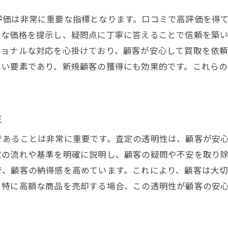
買取後のアフターサービスの充実度
評価は非常に重要な指標となります。口コミで高評価を得
期待を超えるサービスを提供する店舗の選び方
正な価格を提示し、疑問点に丁寧に答えることで信頼を築
取引後のフォローアップの重要性
ショナルな対応を心掛けており、顧客が安心して買取を依
顧客の意見を反映する店舗の特徴
しい要素であり、新規顧客の獲得にも効果的です。これら
買取体験を向上させるためのヒント
性
であることは非常に重要です。査定の透明性は、顧客が安
定の流れや基準を明確に説明し、顧客の疑問や不安を取り
で、顧客の納得感を高めています。これにより、顧客は大
。特に高額な商品を売却する場合、この透明性が顧客の安