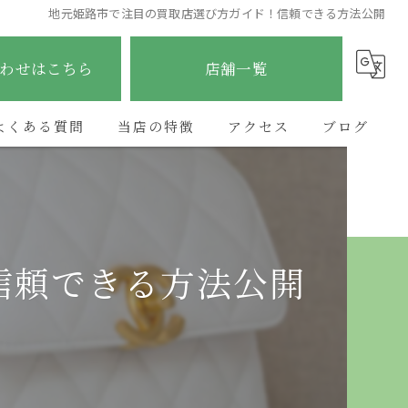
地元姫路市で注目の買取店選び方ガイド！信頼できる方法公開
わせはこちら
店舗一覧
よくある質問
当店の特徴
アクセス
ブログ
ブランド
ETERNITY太子店
コラム
貴金属
ETERNITY野里店
信頼できる方法公開
時計
ETERNITY加古川店
金
ETERNITYあべの昭和町店
宝石