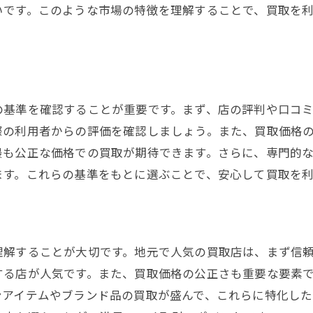
いです。このような市場の特徴を理解することで、買取を
姫路市での口コミ評価の見方
買取価格を比較して見つける姫路市の最適な買取店
買取価格比較のポイント
姫路市で高額買取を実現する方法
の基準を確認することが重要です。まず、店の評判や口コ
複数店での見積もりを比較する
際の利用者からの評価を確認しましょう。また、買取価格
価格とサービスのバランスを見る
最も公正な価格での買取が期待できます。さらに、専門的
オンライン査定の活用法
ます。これらの基準をもとに選ぶことで、安心して買取を
買取価格ランキングの正しい使い方
買取のベストタイミング姫路市の文化や観光シーズンを
観光シーズンを狙った買取の利点
理解することが大切です。地元で人気の買取店は、まず信
文化イベントと買取価格の関係
する店が人気です。また、買取価格の公正さも重要な要素
季節ごとの買取時期を見極める
ンアイテムやブランド品の買取が盛んで、これらに特化した
姫路市ならではのシーズナル買取戦略