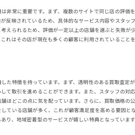
買取店選びの重要なポイント
用は非常に重要です。まず、複数のサイトで同じ店の評価
姫路市での買取ビジネスの動向
験が反映されているため、具体的なサービス内容やスタッ
信頼性の高い買取店の見分け方
と考えられるため、評価が一定以上の店舗を選ぶと失敗が
市場での競争状況を理解する
。これはその店が現在も多くの顧客に利用されていること
地元視点で考える賢い買取店選び
通した特徴を持っています。まず、透明性のある買取査定が
心して取引を進めることができます。また、スタッフの対
店舗ほどこの点に気を配っています。さらに、買取価格の
をしている店舗が多く、これが顧客満足度を高める要因と
もあり、地域密着型のサービスが嬉しい特典となっています