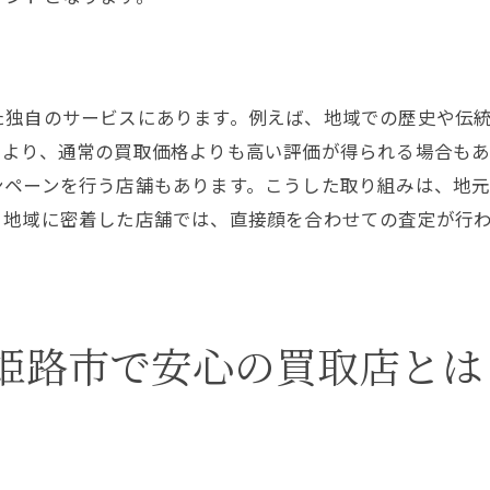
口コミの信憑性を判断するコツ
姫路市で人気の口コミサイト一覧
実際の経験談から学ぶ買取成功例
た独自のサービスにあります。例えば、地域での歴史や伝
信頼できる口コミを見極める
により、通常の買取価格よりも高い評価が得られる場合もあ
観光シーズンの買取価格を知り尽くす姫路市の買取ガイ
ンペーンを行う店舗もあります。こうした取り組みは、地
観光シーズンと買取相場の関係
、地域に密着した店舗では、直接顔を合わせての査定が行
姫路市の観光スポットと買取価格の関連性
観光客増加期に狙うべき買取アイテム
シーズン別買取価格の変化を予測
姫路市で安心の買取店とは
地元観光を活用した買取戦略
姫路市の四季と買取相場の傾向
姫路市の買取市場を徹底解説信頼できる買取店の選び方
姫路市買取市場の最新情報