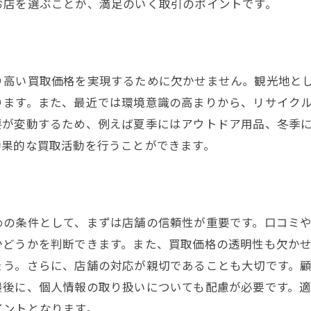
お店を選ぶことが、満足のいく取引のポイントです。
観光客が多い時期の買取チャンス
地域のイベントカレンダーを活用する
姫路市の買取店選び初心者でも安心のチェックポイント
り高い買取価格を実現するために欠かせません。観光地と
初めての買取に必要な知識
ります。また、最近では環境意識の高まりから、リサイク
初心者向けの買取店選びの流れ
要が変動するため、例えば夏季にはアウトドア用品、冬季
姫路市での買取初心者におすすめの店舗
効果的な買取活動を行うことができます。
失敗しない買取のポイント
初めてでも安心できるサポート体制
店舗訪問前に確認すべき事項
めの条件として、まずは店舗の信頼性が重要です。口コミ
地元の口コミを活用して姫路市で賢く買取店を選ぶ方法
かどうかを判断できます。また、買取価格の透明性も欠か
ょう。さらに、店舗の対応が親切であることも大切です。
口コミ情報の収集方法
最後に、個人情報の取り扱いについても配慮が必要です。
地元の評判を活かした買取店選び
イントとなります。