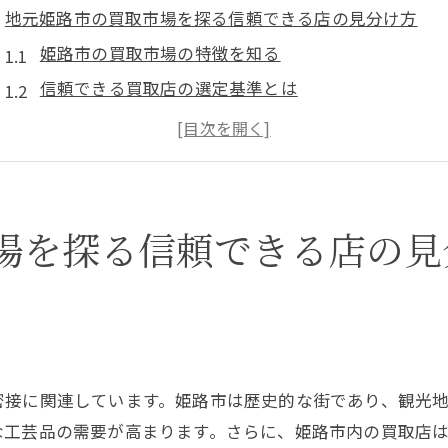
地元姫路市の買取市場を探る信頼できる店の見分け方
姫路市の買取市場の特徴を知る
信頼できる買取店の選定基準とは
地元で人気の買取店の傾向
姫路市での買取トレンドを分析
安心して利用できる買取店の条件
地元文化を反映した買取の魅力
場を探る信頼できる店の見
口コミと評判で選ぶ姫路市で安心の買取店とは
口コミサイト活用のコツ
評判の良い姫路市の買取店の特徴
口コミで見極める買取店の信頼性
密接に関連しています。姫路市は歴史的な街であり、観光
実際の利用者の声を参考にする
な工芸品の需要が高まります。さらに、姫路市内の買取店
評判を裏付ける実績のある店選び