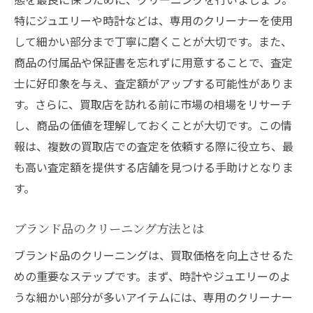
口コミで評判の高い買取店を探す
特にジュエリーや時計などは、専用のクリーナーを使用
姫路市内での買取に役立つ情報
して細かい部分まで丁寧に磨くことが大切です。また、
買取の前に知っておきたい姫路の情報
商品の付属品や保証書を忘れずに用意することで、査定
姫路市で買取成功への道筋を探る
士に好印象を与え、査定額がアップする可能性がありま
地域密着型の買取店のメリット
す。さらに、買取店を訪れる前に市場の相場をリサーチ
し、商品の価値を理解しておくことが大切です。この情
姫路市の買取事情に詳しくなる
報は、複数の買取店での査定を依頼する際に役立ち、最
ブランド品の査定を有利に進める
も高い査定額を提供する店舗を見つける手助けとなりま
買取イベント情報を常にチェック
す。
姫路市で買取をお得にする方法
姫路市での買取を成功させるためのポイント
ブランド品のクリーニング方法とは
買取前に知っておくべき基本情報
ブランド品のクリーニングは、買取価格を向上させるた
口コミを参考にした買取店選びのコツ
めの重要なステップです。まず、時計やジュエリーのよ
査定額を左右するポイントとは
うな細かい部分が多いアイテムには、専用のクリーナー