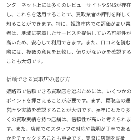
ンターネット上には多くのレビューサイトやSNSが存在
姫路で高価買取を狙うための戦略
し、これらを活用することで、買取業者の評判を詳しく
適正な査定額を知るための方法
知ることができます。特に、姫路市内での評価が高い業
姫路市でお得な買取を実現するコツ
者は、地域に密着したサービスを提供している可能性が
効果的な買取のための姫路市のガイド
高いため、安心して利用できます。また、口コミを読む
際には、複数の意見を比較し、偏りがないかを確認する
高価買取を目指すための計画作り
ことも大切です。
姫路市で買取を成功させるための条件
買取の際に注意すべき重要な点
信頼できる買取店の選び方
姫路市の買取市場を知るための情報
姫路市で信頼できる買取店を選ぶためには、いくつかの
買取店選びに役立つチェックリスト
ポイントを押さえることが必要です。まず、買取店の運
姫路市でスムーズに買取を進める方法
営歴や実績を確認することが大切です。長年にわたり多
姫路市で買取をスムーズに進める方法
くの買取実績を持つ店舗は、信頼性が高いと考えられま
利便性の高い買取サービスを活用
す。また、店頭でのスタッフの対応や説明が丁寧である
姫路市での買取でストレスを減らす方法
かをチェックすることも重要です。実際に店舗を訪問