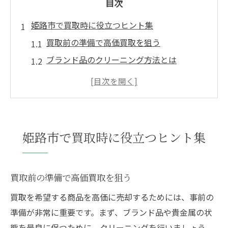
目次
姫路市で買取時に役立つヒント集
買取前の準備で高価買取を狙う
ブランド品のクリーニング方法とは
姫路市の口コミを活用するコツ
信頼できる買取店の選び方
査定額を引き上げるポイント
姫路での買取をスムーズに進める方法
姫路市で買取時に役立つヒント集
姫路で高価買取を実現するコツ
ブランド品の買取で重要な事前準備
買取前の準備で高価買取を狙う
姫路市で査定額をアップさせる方法
買取を希望する商品を高価に売却するためには、事前の
貴金属買取の基礎知識
準備が非常に重要です。まず、ブランド品や貴金属の状
便利な買取サービスの活用法
態を最良に保つために、クリーニングを行いましょう。