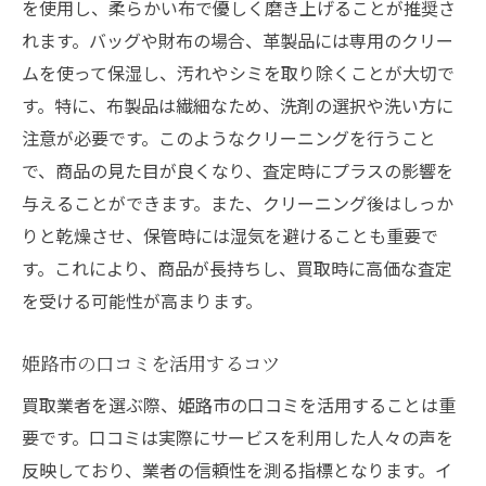
姫路市の買取専門店を徹底比較
を使用し、柔らかい布で優しく磨き上げることが推奨さ
れます。バッグや財布の場合、革製品には専用のクリー
スタッフ対応で見る安心の買取店
ムを使って保湿し、汚れやシミを取り除くことが大切で
姫路市で買取を円滑に進めるために
す。特に、布製品は繊細なため、洗剤の選択や洗い方に
姫路市の買取で失敗しないための秘訣
注意が必要です。このようなクリーニングを行うこと
買取失敗を防ぐための事前準備
で、商品の見た目が良くなり、査定時にプラスの影響を
姫路市の信頼できる買取店を選ぶ
与えることができます。また、クリーニング後はしっか
査定で失敗しないポイントを学ぶ
りと乾燥させ、保管時には湿気を避けることも重要で
買取での注意点を知っておく
す。これにより、商品が長持ちし、買取時に高価な査定
姫路市の買取で成功するテクニック
を受ける可能性が高まります。
買取トラブルを避けるためのヒント
姫路市の口コミを活用するコツ
姫路市の買取店を比較して高値を狙う方法
買取業者を選ぶ際、姫路市の口コミを活用することは重
複数の買取店で査定を受けるメリット
要です。口コミは実際にサービスを利用した人々の声を
姫路市での買取店比較のポイント
反映しており、業者の信頼性を測る指標となります。イ
口コミ情報を基にした買取店選び