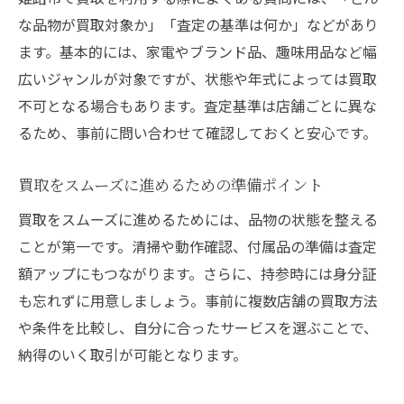
需要の高い不用品の見極め方とコツ
な品物が買取対象か」「査定の基準は何か」などがあり
姫路市で賢く買取を利用する方法まとめ
ます。基本的には、家電やブランド品、趣味用品など幅
姫路市のリサイクルショップで買取を利用する
広いジャンルが対象ですが、状態や年式によっては買取
リサイクルショップでの買取の流れを詳し
不可となる場合もあります。査定基準は店舗ごとに異な
く解説
るため、事前に問い合わせて確認しておくと安心です。
姫路市の出張買取と持参買取の違い
買取をスムーズに進めるための準備ポイント
買取対象商品とNGアイテムの見分け方
リサイクルショップ選びのチェックポイン
買取をスムーズに進めるためには、品物の状態を整える
ト
ことが第一です。清掃や動作確認、付属品の準備は査定
額アップにもつながります。さらに、持参時には身分証
査定額アップを目指すためのポイント
も忘れずに用意しましょう。事前に複数店舗の買取方法
リサイクルショップ利用時の疑問を解決
や条件を比較し、自分に合ったサービスを選ぶことで、
姫路市で買取を利用する前に知っておきたいこ
納得のいく取引が可能となります。
と
買取前に確認したい注意事項まとめ