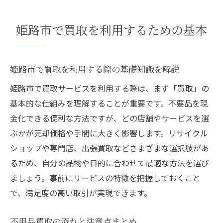
方
出張買取サービスを賢く利用する方法
姫路市で買取を利用するための基本
姫路市の買取でよくある質問と回答例
買取をスムーズに進めるための準備ポイン
ト
姫路市で買取を利用する際の基礎知識を解説
兵庫県姫路市の買取ガイド
姫路市で買取サービスを利用する際は、まず「買取」の
姫路市で買取店舗を選ぶコツと比較方法
基本的な仕組みを理解することが重要です。不要品を現
リサイクルショップの買取基準を知る重要
金化できる便利な方法ですが、どの店舗やサービスを選
性
ぶかが売却価格や手間に大きく影響します。リサイクル
ショップや専門店、出張買取などさまざまな選択肢があ
買取依頼時の書類や必要な持参品について
るため、自分の品物や目的に合わせて最適な方法を選び
姫路市で出張買取を利用する際の流れ
ましょう。事前にサービスの特徴を把握しておくこと
家具・家電の買取に強い店舗の特徴とは
で、満足度の高い取引が実現できます。
姫路市で買取トラブルを防ぐための対策
姫路市で不用品を買取に出す方法
不用品買取の流れと注意点まとめ