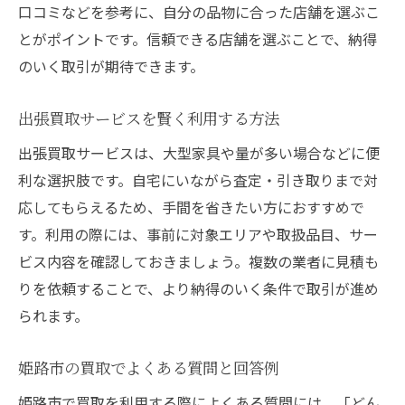
買取を成功させるための事前チェック
口コミなどを参考に、自分の品物に合った店舗を選ぶこ
とがポイントです。信頼できる店舗を選ぶことで、納得
兵庫県姫路市での買取の流れ
のいく取引が期待できます。
姫路市で買取を依頼する際の一連の流れ
買取前に必要な準備と確認事項まとめ
出張買取サービスを賢く利用する方法
査定から買取成立までの具体的な手順
出張買取サービスは、大型家具や量が多い場合などに便
持参と出張どちらを選ぶべきか判断基準
利な選択肢です。自宅にいながら査定・引き取りまで対
リサイクルショップ買取での注意点と対策
応してもらえるため、手間を省きたい方におすすめで
買取後のアフターサービスについて解説
す。利用の際には、事前に対象エリアや取扱品目、サー
姫路市で不用品を高く買取る方法
ビス内容を確認しておきましょう。複数の業者に見積も
高額買取を実現するためのポイント紹介
りを依頼することで、より納得のいく条件で取引が進め
られます。
リサイクルショップで価格交渉するコツ
買取査定を有利にする事前クリーニング術
姫路市の買取でよくある質問と回答例
複数店舗で買取価格を比較する重要性
姫路市で買取を利用する際によくある質問には、「どん