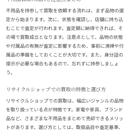
不用品を高く買取してもらうためのコツ
不用品を持参して買取を依頼する流れは、まず品物の選
姫路市の買取サービス比較と選び方ガイド
定から始まります。次に、状態を確認し、店舗に持ち込
持参買取と出張買取のメリット・デメリッ
むことで査定が行われます。査定額に納得できれば、そ
ト
の場で買取成立となります。注意点として、品物の状態
リサイクルショップへの持ち込み手順解説
や付属品の有無が査定に影響するため、事前に清掃や付
属品の準備をしておくことが大切です。また、身分証の
買取対象となる不用品の種類と特徴
提示が必要な場合もあるので、忘れずに持参しましょ
査定前に確認したい買取のポイント
う。
姫路市で買取を成功させるポイント
高価買取を狙うための不用品準備方法
リサイクルショップでの買取の特徴と選び方
姫路市の買取で査定額を上げるコツ
リサイクルショップでの買取は、幅広いジャンルの品物
リサイクルショップ選びで失敗しない秘訣
を取り扱っている点が特徴です。家電や家具、ブランド
買取交渉時に意識するべきポイント
品など、さまざまな不用品をまとめて売却できるメリッ
出張買取と持参買取の使い分け方法
トがあります。選び方としては、取扱品目や査定基準、