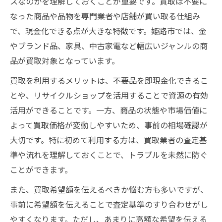
スなのかを理解しておくことが重要です。買取は不要に
買取希望額を伝える際に気をつけるべき点
なった商品や品物を専門業者や店舗が買い取る仕組み
買取実際例から学ぶスムーズな進め方
で、現金化できる点が大きな特徴です。姫路市では、金
買取実際の事例で見る手続きの流れ
やブランド品、家具、中古家電など幅広いジャンルの商
査定ポイントと高評価に繋げるコツ
品が買取対象となっています。
買取実際で多いトラブルとその対処法
買取を利用するメリットは、不要品を即現金化できるこ
納得の買取を実現するための交渉術
とや、リサイクルショップを活用することで資源の有効
買取後のフォローやアフターサービス活用
活用ができることです。一方、商品の状態や市場価値に
法
よって買取価格が変動しやすいため、事前の相場確認が
買取の疑問を解消するための情報一覧
大切です。特に初めて利用する方は、買取業者の査定基
買取希望額は伝えた方が良いのか徹底解説
準や流れを理解しておくことで、トラブルを未然に防ぐ
買取査定の流れと必要な書類をまとめて解
ことができます。
説
また、買取希望額を伝えるべきか悩む方も多いですが、
買取で知っておきたいキャンセル規定の基
事前に希望額を伝えることで査定基準のすり合わせがし
礎
やすくなります。ただし、あまりに高額な希望を伝える