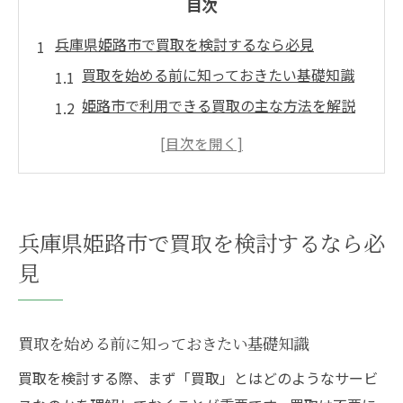
目次
兵庫県姫路市で買取を検討するなら必見
買取を始める前に知っておきたい基礎知識
姫路市で利用できる買取の主な方法を解説
買取の流れと必要書類の準備ポイント
買取店選びで失敗しないための注意点
口コミと評判で選ぶ買取サービスの見分け
方
兵庫県姫路市で買取を検討するなら必
買取方法の選び方とトラブル防止策
見
店頭買取と出張買取の違いと選び方
宅配買取を利用する際の注意点と流れ
買取を始める前に知っておきたい基礎知識
買取契約時に確認すべきトラブル防止策
偽物やトラブルを防ぐための買取チェック
買取を検討する際、まず「買取」とはどのようなサービ