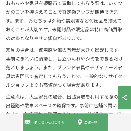
おもちゃや家具を姫路市で買取してもらう際は、いくつ
かのコツを押さえることで査定額アップが期待できま
す。まず、おもちゃは外箱や説明書など付属品を揃えて
おくことが大切です。未開封品や限定品は特に高価買取
の対象となりやすい傾向があります。
家具の場合は、使用感や傷の有無が大きく影響します。
事前にきれいに清掃し、目立つ汚れやシミをできるだけ
落としましょう。また、ブランド家具やデザイナーズ家
具は専門店で査定してもらうことで、一般的なリサイク
ルショップよりも高値がつく場合があります。
注意点は、大型家具の場合、出張買取を利用する際の搬
出経路や駐車スペースの確保です。事前に店舗へ問い合
わせて、対応可能か確認するとスムーズに進みます。口
コミや評判で、スタッフの対応や査定基準をチェックし
お問い合わせはこちら
店舗一覧