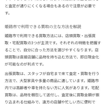
買取でよくある質問とその解決策一覧
と査定が通りにくくなる場合もあるので注意が必要で
す。
買取業者選びで重視すべきポイントとは
姫路リサイクルショップ活用法まとめ
姫路市で利用できる買取の主な方法を解説
大型リサイクルショップでの買取の特徴
姫路市で利用できる買取方法には、店頭買取・出張買
おもちゃや家具の買取ポイントを抑える方
取・宅配買取の3つが主流です。それぞれの特徴を把握す
法
ることで、自分に合った方法を選びやすくなります。店
姫路市内リサイクルショップの活用術
頭買取は直接店舗に品物を持ち込む方法で、即日現金化
リサイクルショップの口コミと評判の見方
が可能なのが利点です。
家電や服を高く買取してもらうコツ紹介
出張買取は、スタッフが自宅まで来て査定・買取を行う
手軽にできる買取査定のコツとは
方法で、大型家具や多量の商品に適しています。姫路市
スマホで簡単にできる買取査定の流れ
内では高齢者や車を持たない方に人気があります。宅配
買取査定額を上げるための事前準備法
買取は、品物を梱包して送付し、査定後に買取金額が振
写真撮影で査定が有利になるポイント
り込まれる仕組みで、遠方の店舗や忙しい方に便利で