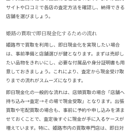
姫路の買取専門店で骨董品を高く売るコツ
サイトや口コミで各店の査定方法を確認し、納得できる
口コミで広がる骨董品買取の実体験を紹介
店舗を選びましょう。
買取で損をしないための注意点を解説
姫路の買取で即日現金化するための流れ
ブランドや貴金属の価値を正しく見極める方法
姫路市で買取を利用し、即日現金化を実現したい場合
買取で重要なブランドの正しい見極め方
は、事前準備と店舗選びが鍵となります。まずは売却し
貴金属の価値が決まる査定ポイント解説
たい品物をきれいにし、必要な付属品や身分証明書も用
姫路で人気のブランド買取の特徴とは
意しておきましょう。これにより、査定から現金受け取
口コミから学ぶブランド買取成功体験談
りまでの流れがスムーズになります。
買取額アップを狙うメンテナンスのコツ
即日現金化の一般的な流れは、店頭買取の場合「店舗へ
納得できる買取を実現する交渉術とは
持ち込み→査定→その場で現金受取」となります。出張
買取交渉を有利に進めるための基本戦略
買取や宅配買取の場合も、事前に予約や申し込みを済ま
複数店舗の見積もりで得する方法を伝授
せておくことで、査定後すぐに現金が手に入るケースが
口コミを活用した買取交渉の成功例
増えています。特に、姫路市内の買取専門店は、即日対