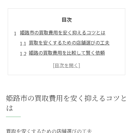
目次
姫路市の買取費用を安く抑えるコツとは
買取を安くするための店舗選びの工夫
姫路の買取費用を比較して賢く依頼
不用品買取で費用を抑える申込タイミング
買取にかかる追加費用を事前に確認
姫路の出張買取を上手に活用する方法
不用品買取で知っておきたい姫路市の相場感
姫路市の買取費用を安く抑えるコツと
姫路の買取相場は品目ごとに異なる理由
は
不用品買取の相場を知る情報収集のコツ
姫路市で高価買取が期待できる品目例
買取を安くするための店舗選びの工夫