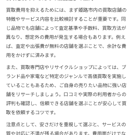
買取相場を見極める査定基準のポイント
買取費用を抑えるためには、まず姫路市内の買取店舗の
複数店舗で見積もることのメリットとは
特徴やサービス内容を比較検討することが重要です。同
出張買取利用時の費用や注意点を徹底解説
じ品物でも店舗によって査定基準や手数料、買取方法が
出張買取の費用発生パターンを解説
異なり、想定外の費用が発生する場合もあります。例え
姫路で安心して出張買取を頼むコツ
ば、査定や出張費が無料の店舗を選ぶことで、余計な費
出張買取の費用トラブルを防ぐ確認事項
用をかけずに済みます。
不用品買取で出張費を無料にする方法
また、買取専門店やリサイクルショップによっては、ブ
自宅での買取査定時に気をつけたい点
ランド品や家電など特定のジャンルで高価買取を実施し
安心して任せる買取の流れと費用削減術
ていることもあるため、ご自身の売りたい品物に強い店
買取の流れを事前に知って費用を抑える
舗をリサーチしましょう。口コミや実際の利用者からの
買取依頼前に準備したいチェックリスト
評判も確認し、信頼できる店舗を選ぶことが安心して買
取を依頼するコツです。
姫路市で安心できる買取業者の選び方
費用を安くするための交渉のタイミング
注意点として、安さだけを重視して選ぶと、サービスの
質や対応に不満が残る場合があります。費用面だけでな
不用品買取の流れをスムーズに進める秘訣