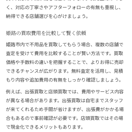
く、対応の丁寧さやアフターフォローの有無も重視し、
手間なく高額買取を叶える姫路市の秘訣
納得できる店舗選びを心がけましょう。
手軽に高額買取を目指す事前準備の工夫
姫路で買取を依頼する際のポイント整理
姫路の買取費用を比較して賢く依頼
不用品の状態を整えて査定額をアップ
姫路市内で不用品を買取してもらう場合、複数の店舗で
買取専門店選びで高額査定を狙うコツ
査定を受けて費用を比較することが賢い方法です。買取
買取申込時に伝えるべき情報のまとめ方
価格や手数料の違いを把握することで、よりお得に売却
買取費用を抑えるポイントをこの一記事で
できるチャンスが広がります。無料査定を活用し、見積
買取費用削減に役立つ交渉術の実践例
もり内容や追加費用の有無をしっかり確認しましょう。
姫路の買取で損しないための見積比較術
例えば、出張買取と店頭買取では、費用やサービス内容
不用品買取の費用を最小限にする方法
が異なる場合があります。出張買取は自宅までスタッフ
買取費用に影響するポイントを総まとめ
が来てくれるため手間が省けますが、出張費がかかる場
合もあるので事前確認が必要です。店頭買取ではその場
手間を省いてお得に買取を完了させる流れ
で現金化できるメリットもあります。