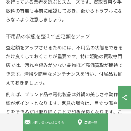
を行っている業者を選ぶとスムーズです。買取費用や手
数料の有無も事前に確認しておき、後からトラブルにな
らないよう注意しましょう。
不用品の状態を整えて査定額をアップ
査定額をアップさせるためには、不用品の状態をできる
だけ良くしておくことが重要です。特に姫路の買取専門
店では、汚れや傷みが少ない品物ほど高価買取が期待で
きます。清掃や簡単なメンテナンスを行い、付属品も揃
えておきましょう。
例えば、ブランド品や電化製品は外観の美しさや動作確
認がポイントとなります。家具の場合は、目立つ傷やシ
ミをできるだけ取り除くことで印象が良くなります。こ
れにより査定担当者の評価が上がり、買取価格に反映さ
お問い合わせはこちら
店舗一覧
れやすくなります。