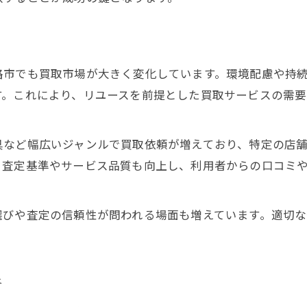
地価上昇エリアで注目の買取市場展望
地価上昇が買取戦略に与える影響を考察
買取市場展望に基づくエリア選定の極意
路市でも買取市場が大きく変化しています。環境配慮や持
最新地価動向から見る買取戦略の実践
す。これにより、リユースを前提とした買取サービスの需
不動産買取市場の成功事例を分析する
ライフスタイルに合う買取の選び方
具など幅広いジャンルで買取依頼が増えており、特定の店
買取市場展望で変わる最適な選び方とは
、査定基準やサービス品質も向上し、利用者からの口コミ
ライフスタイル別に買取店を選ぶコツ
信頼できる買取サービスの見極め方
選びや査定の信頼性が問われる場面も増えています。適切
口コミやレビューから学ぶ買取市場動向
将来を見据えた買取市場展望の活用法
析