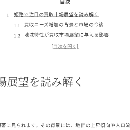
目次
姫路で注目の買取市場展望を読み解く
買取ニーズ増加の背景と市場の今後
地域特性が買取市場展望に与える影響
リサイクル意識高まる買取市場の変化
買取市場展望を左右する新トレンド分析
買取市場の信頼性と選び方のポイント
地価動向が買取に与える影響を探る
場展望を読み解く
地価変動が買取価格に及ぼすリアルな影響
買取市場展望と住宅地価の最新動向を検証
地価上昇エリアでの買取戦略の有効性
地価動向から見える買取市場の可能性
顕著に見られます。その背景には、地価の上昇傾向や人口
地価と買取市場展望のつながりを解説