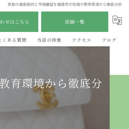
買取の最新動向と市場展望を姫路市の地価や教育環境から徹底分析
わせはこちら
店舗一覧
よくある質問
当店の特徴
アクセス
ブログ
ブランド
ETERNITY太子店
コラム
貴金属
ETERNITY野里店
教育環境から徹底分
時計
ETERNITY加古川店
金
ETERNITYあべの昭和町店
宝石