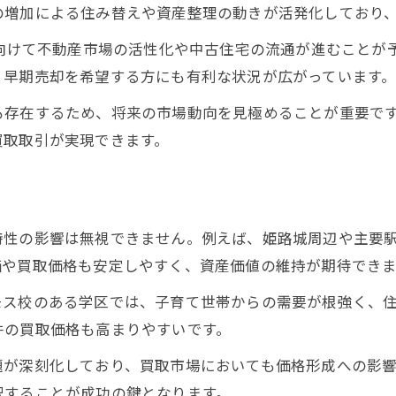
の増加による住み替えや資産整理の動きが活発化しており
教育環境変化と姫路買取市場の未来
に向けて不動産市場の活性化や中古住宅の流通が進むことが
教育環境が買取市場展望に与える要因とは
、早期売却を希望する方にも有利な状況が広がっています
子育て世帯増加と買取市場動向の関係性
マンモス校周辺の買取市場期待と現状
も存在するため、将来の市場動向を見極めることが重要で
買取取引が実現できます。
教育環境変化が買取に及ぼす影響を分析
住環境と買取市場展望の相互作用に注目
投資判断に役立つ不動産買取の視点
買取市場展望から見る投資判断のポイント
特性の影響は無視できません。例えば、姫路城周辺や主要
価や買取価格も安定しやすく、資産価値の維持が期待できま
不動産買取が投資戦略に与える影響を解説
資産価値維持に貢献する買取活用術
モス校のある学区では、子育て世帯からの需要が根強く、
買取視点で選ぶべき投資エリアの特徴
件の買取価格も高まりやすいです。
不動産買取のプロが実践する評価基準
題が深刻化しており、買取市場においても価格形成への影
地価上昇エリアと買取戦略の最前線
択することが成功の鍵となります。