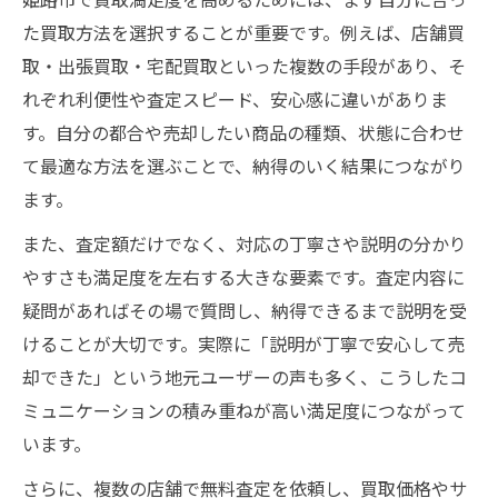
口コミをもとにした買取サービスの比較法
た買取方法を選択することが重要です。例えば、店舗買
取・出張買取・宅配買取といった複数の手段があり、そ
納得の買取には口コミチェックが必須
れぞれ利便性や査定スピード、安心感に違いがありま
買取満足度を左右する評判と体験談の見極
す。自分の都合や売却したい商品の種類、状態に合わせ
め方
て最適な方法を選ぶことで、納得のいく結果につながり
査定額に差が出る姫路での買取法
ます。
姫路市で買取査定額を高めるポイント解説
また、査定額だけでなく、対応の丁寧さや説明の分かり
買取価格が上がる姫路の査定テクニック
やすさも満足度を左右する大きな要素です。査定内容に
査定額で満足度に差が出る理由とは
疑問があればその場で質問し、納得できるまで説明を受
査定前に知っておきたい買取の注意点
けることが大切です。実際に「説明が丁寧で安心して売
姫路の買取で高額査定を引き出すコツ
却できた」という地元ユーザーの声も多く、こうしたコ
満足度重視なら姫路で決める理由
ミュニケーションの積み重ねが高い満足度につながって
姫路の買取店が満足度で選ばれる理由
います。
地元姫路ならではの安心感と買取満足度
さらに、複数の店舗で無料査定を依頼し、買取価格やサ