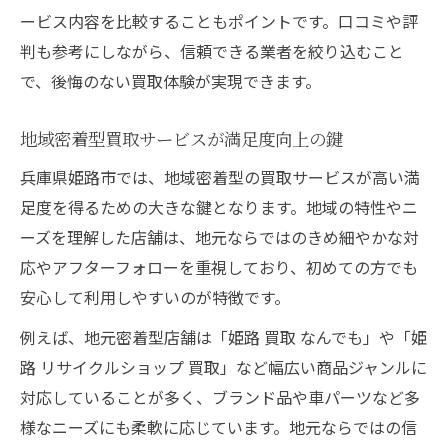
買取満足度が高い店舗に共通する特徴
ービス内容を比較することもポイントです。口コミや評
判も参考にしながら、信頼できる業者を絞り込むこと
姫路市内で満足度重視の買取を実現する方
で、後悔のない買取体験が実現できます。
法
地元密着型買取サービスの魅力と満足度
地域密着型買取サービスが満足度向上の鍵
ブランド買取で安心を得るコツ特集
兵庫県姫路市では、地域密着型の買取サービスが高い満
ブランド買取で満足度を高める選び方
足度を得るための大きな鍵となります。地域の特性やニ
姫路市で安心できるブランド買取の特徴
ーズを理解した店舗は、地元ならではのきめ細やかな対
ブランド買取店の買取満足度を比較する方
応やアフターフォローを重視しており、初めての方でも
法
安心して利用しやすいのが特徴です。
ブランド品の高価買取を実現するポイント
例えば、地元密着型店舗は「姫路 買取 なんでも」や「姫
姫路で信頼できるブランド買取の見極め方
路 リサイクルショップ 買取」など幅広い商品ジャンルに
出張買取を利用したい方へポイント解説
対応していることが多く、ブランド品や車パーツなど多
姫路で出張買取を賢く活用するポイント
様なニーズにも柔軟に応じています。地元ならではの信