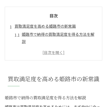
目次
買取満足度を高める姫路市の新常識
姫路市で納得の買取満足度を得る方法を解
説
地域密着型買取サービスが満足度向上の鍵
口コミ評価が高い買取店の特徴とは
買取満足度を左右する店舗選びのコツ
姫路市で買取満足度を高める比較ポイント
買取満足度を高める姫路市の新常識
口コミを活用した納得の買取体験
買取口コミを活かして信頼できる店舗を選
ぶ
姫路市で納得の買取満足度を得る方法を解説
姫路の買取体験談から学ぶ満足度アップ術
姫路市で買取満足度を高めるためには、まず自分に合っ