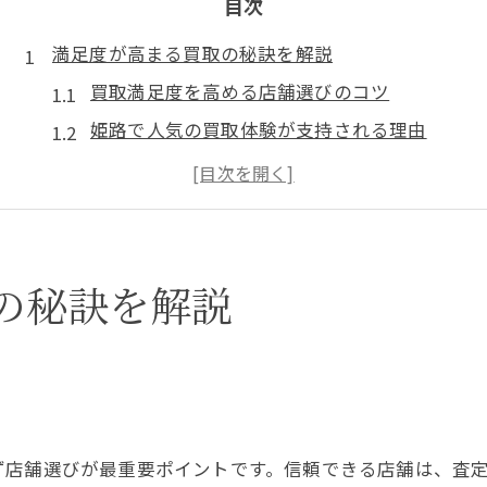
目次
満足度が高まる買取の秘訣を解説
買取満足度を高める店舗選びのコツ
姫路で人気の買取体験が支持される理由
口コミで選ぶ買取サービスの信頼性
ブランド品も安心な買取の流れを解説
納得のいく買取を叶えるポイントとは
姫路で買取を安心して始めたい方へ
の秘訣を解説
初めての買取も安心なポイント紹介
買取初心者が知るべき注意点と対策
姫路の買取口コミから学ぶ選び方
リサイクルショップで安心買取の流れ
ず店舗選びが最重要ポイントです。信頼できる店舗は、査
高評価の買取店を見分ける方法