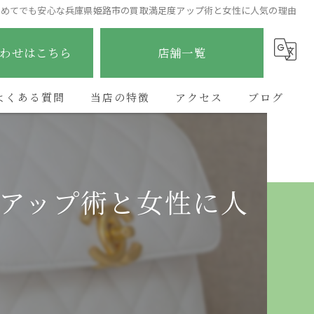
初めてでも安心な兵庫県姫路市の買取満足度アップ術と女性に人気の理由
わせはこちら
店舗一覧
よくある質問
当店の特徴
アクセス
ブログ
ブランド
ETERNITY太子店
コラム
貴金属
ETERNITY野里店
アップ術と女性に人
時計
ETERNITY加古川店
金
ETERNITYあべの昭和町店
宝石