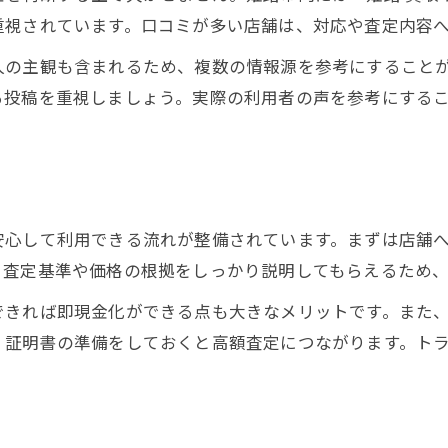
重視されています。口コミが多い店舗は、対応や査定内容
買取の流れと満足度アップの秘訣
初めての買取でも安心なステップ解説
人の主観も含まれるため、複数の情報源を参考にすること
る投稿を重視しましょう。実際の利用者の声を参考にする
スムーズな買取を実現するポイント
納得の買取査定を受けるための準備
リサイクルショップ買取の流れとは
ブランド品の買取で損しない選び方
ブランド買取で満足度を高めるコツ
安心して利用できる流れが整備されています。まずは店舗
。査定基準や価格の根拠をしっかり説明してもらえるため
損しない買取店の選び方と注意点
姫路で人気のブランド買取事情
できれば即現金化ができる点も大きなメリットです。また
・証明書の準備をしておくと高額査定につながります。ト
口コミで選ぶ信頼のブランド買取店
高額買取を目指す査定ポイント解説