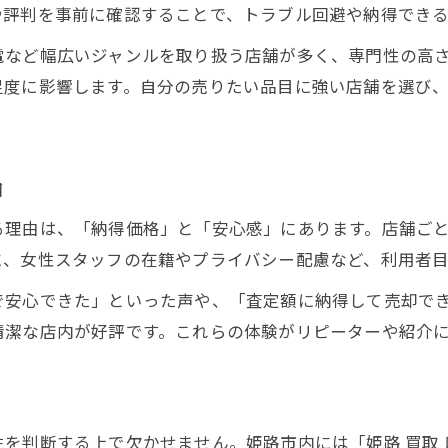
や評判を事前に確認することで、トラブル回避や納得でき
女性が納得する買取体験のポイント
電など幅広いジャンルを取り扱う店舗が多く、専門性の高
女性視点で選ぶ買取満足度の高い店
足度に影響します。自分の売りたい品目に強い店舗を選び
親切な接客が魅力の買取店の特徴
ブランド買取で安心して任せるコツ
口コミで評判の女性向け買取サービス
由
納得査定と丁寧対応の買取体験談
る理由は、「納得価格」と「安心感」にあります。店舗ご
口コミが鍵になる買取満足の理由
に、女性スタッフの在籍やプライバシー配慮など、利用者
買取口コミが満足度を左右する理由
で安心できた」といった声や、「査定額に納得して売却で
信頼できる買取店を口コミで見分ける
清潔な店内が好評です。これらの体験がリピーターや紹介
口コミ評価が高い買取サービスの特徴
姫路の買取体験談から得る安心感
リアルな口コミで失敗を防ぐ買取選び
初めてでも満足できる買取の流れ
を判断する上で欠かせません。姫路市内には「姫路 買取 