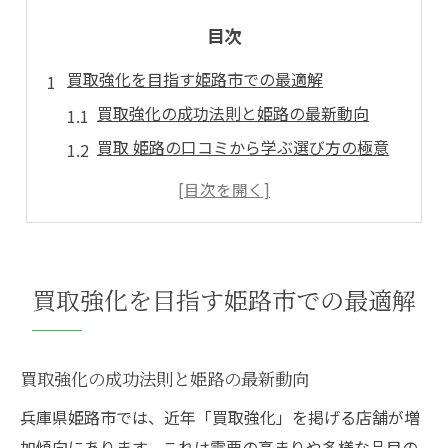
目次
買取強化を目指す姫路市での最適解
買取強化の成功法則と姫路の最新動向
買取 姫路の口コミから学ぶ選び方の極意
姫路買取市場で高額現金化を叶えるコツ
姫路リサイクルショップの買取活用術
買取 姫路でなんでも買取可能な理由とは
姫路のリサイクル買取現場を徹底調査
買取強化を目指す姫路市での最適解
姫路リサイクルショップ買取の現状分析
大型家具や家電の買取現場の裏側を解説
買取強化の成功法則と姫路の最新動向
出張買取サービスのメリットと実態調査
兵庫県姫路市では、近年「買取強化」を掲げる店舗が増
買取 姫路のリサイクルショップ徹底比較
加傾向にあります。これは需要の高まりや多様な品目の