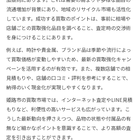
高額買取を狙う姫路のリサイクル活用法
流通増加が背景にあり、地域のリサイクル市場も活性化
納得の現金化に必要な買取ノウハウ集
しています。成功する買取のポイントは、事前に相場や
買取で現金化を成功させる査定のコツ
店舗ごとの買取強化品目を調べること、査定時の交渉術
納得の買取を叶える交渉術と準備方法
を身につけることにあります。
姫路 買取市場で高値を引き出す秘訣
例えば、時計や貴金属、ブランド品は季節や流行によっ
買取価格アップのためのチェックポイント
て買取価格が変動しやすいため、最新の買取強化キャン
姫路の買取で避けたい失敗と対策方法
ペーンを活用するのが有効です。また、複数店舗での相
出張買取を活用した姫路市の活用法
見積もりや、店舗の口コミ・評判を参考にすることで、
姫路リサイクルショップの出張買取活用術
納得のいく現金化が実現しやすくなります。
買取 姫路でラクに現金化する出張の利点
姫路市の買取市場では、インターネット査定やLINE見積
大型家具や家電の出張買取が人気の理由
もりなど、利便性の高いサービスも広がっています。こ
うした最新動向を押さえつつ、品物の状態や付属品の有
出張買取で失敗しないための注意点
無など細かなポイントを意識することで、より高額の査
姫路市でおすすめの出張買取活用パターン
定を引き出すことができます。
家電や大型家具も姫路で高価現金化