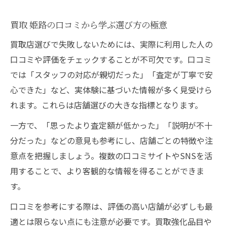
姫路リサイクルショップで家電買取の流れ
買取 姫路の口コミから学ぶ選び方の極意
大型家具の買取で高額にする方法とは
買取店選びで失敗しないためには、実際に利用した人の
買取 姫路で人気の家電現金化テクニック
口コミや評価をチェックすることが不可欠です。口コミ
家電や家具の買取相場と高価買取のコツ
では「スタッフの対応が親切だった」「査定が丁寧で安
姫路市で大型品を賢く売るポイント解説
心できた」など、実体験に基づいた情報が多く見受けら
姫路で口コミ評価の高い買取術を紹介
れます。これらは店舗選びの大きな指標となります。
買取 姫路 口コミで評判の査定ポイント集
一方で、「思ったより査定額が低かった」「説明が不十
姫路の口コミから見る買取成功事例紹介
分だった」などの意見も参考にし、店舗ごとの特徴や注
リサイクルショップ利用時の注意点解説
意点を把握しましょう。複数の口コミサイトやSNSを活
用することで、より客観的な情報を得ることができま
口コミ評価を活かした賢い買取の進め方
す。
買取 姫路のリピート利用術と信頼の証
口コミを参考にする際は、評価の高い店舗が必ずしも最
適とは限らない点にも注意が必要です。買取強化品目や