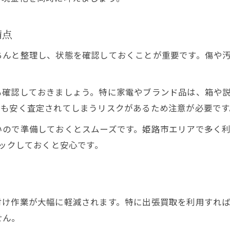
姫路の買取口コミを比較して選ぶ賢い方法
口コミで見極める姫路の信頼できる買取先
備点
買取を有利に進めるための口コミ活用術
ちんと整理し、状態を確認しておくことが重要です。傷や
姫路の評判から学ぶ買取サービスの選び方
口コミチェックで買取トラブルを未然に防ぐ
も確認しておきましょう。特に家電やブランド品は、箱や
お得に進める買取の最新動向と対策
りも安く査定されてしまうリスクがあるため注意が必要です
姫路の買取で注目すべき最新トレンド紹介
いので準備しておくとスムーズです。姫路市エリアで多く
買取のお得な進め方と姫路での対策を解説
ェックしておくと安心です。
姫路で実践できる買取の新しい活用方法
買取業界の動向から見る姫路の今後の選択肢
姫路でお得な買取を実現する最新情報まとめ
付け作業が大幅に軽減されます。特に出張買取を利用すれ
せん。