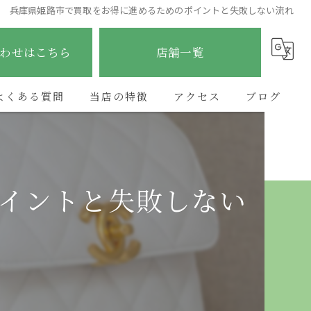
兵庫県姫路市で買取をお得に進めるためのポイントと失敗しない流れ
わせはこちら
店舗一覧
よくある質問
当店の特徴
アクセス
ブログ
ブランド
ETERNITY太子店
コラム
貴金属
ETERNITY野里店
イントと失敗しない
時計
ETERNITY加古川店
金
ETERNITYあべの昭和町店
宝石