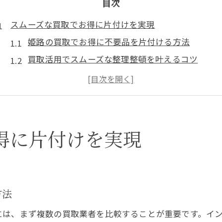
目次
スムーズな買取でお得に片付けを実現
姫路の買取でお得に不要品を片付ける方法
買取活用でスムーズな整理整頓を叶えるコツ
姫路で買取を利用する前に知るべき準備点
買取サービスで片付けが楽になる秘訣
買取を使った賢いお得な片付け術を解説
高額買取の秘訣を姫路市で探る
得に片付けを実現
姫路で高額買取を実現するためのチェックポイン
買取額をアップさせる姫路での工夫とは
買取で高値を引き出す姫路市のポイント解説
方法
姫路で買取額を高めるための交渉のコツ
は、まず複数の買取業者を比較することが重要です。イン
高額買取を狙うための査定ポイント活用法