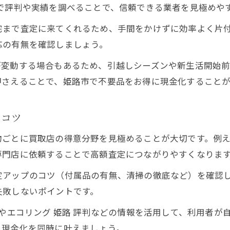
で評判や実績を調べることで、信頼できる業者を見極めや
姫路で買取を利用する際の重要ポイント
宅まで査定に来てくれるため、手間をかけずに効率よく片
姫路の買取利用時に重視すべき選び方ガイド
応の有無を確認しましょう。
買取サービスを選ぶ際の姫路での注意点
姫路で安心して買取を進めるための確認事項
が変動する場合もあるため、引越しシーズンや新生活開始
押さえることで、姫路市で不要品をお得に現金化することが
買取業者選定時に押さえる姫路の基本情報
姫路で買取前に知っておきたいポイント解説
るコツ
失敗しない買取の流れを徹底解説
姫路で買取を成功させる流れを順番に解説
ごとに買取店の得意分野を見極めることが大切です。例え
専門店に依頼することで高額査定につながりやすくなりま
買取の流れを把握して失敗を防ぐ姫路のコツ
スムーズな買取手続きのための姫路流ポイント
定アップのコツ（付属品の有無、清掃の徹底など）を確認
姫路の買取は事前準備が失敗回避のカギ
失敗しないポイントです。
買取を安心して進める姫路での流れの全体像
シやエコリング 姫路 評判などの情報を活用して、利用者
口コミを活かした賢い買取活用術
と現金化を同時に叶えましょう。