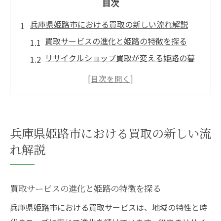
目次
兵庫県姫路市における買取の新しい流れ解説
買取サービスの進化と姫路の特徴を探る
リサイクルショップ買取が変える姫路の暮
らし
大型家電や家具の買取最新トレンド紹介
姫路の出張買取利用で手間なく売却を実現
独創性ある買取で満足度を高める方法
兵庫県姫路市における買取の新しい流
注目高まる姫路のリサイクル買取活用ポイント
れ解説
姫路で賢く買取活用するための基本知識
リサイクルショップ買取で家電を高く売る
買取サービスの進化と姫路の特徴を探る
には
家具や服の買取ポイントと選び方のコツ
兵庫県姫路市における買取サービスは、地域の特性と時