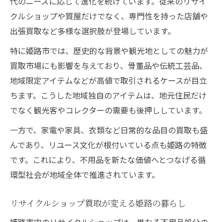
大型商品の買取手順と注意点を解説
代のニーズに応じて進化を続けています。従来のリサイ
クルショップや質屋だけでなく、専門性を持った店舗や
独創性を活かす買取交渉の裏技を伝授
出張買取など多様な選択肢が登場しています。
不用品が価値に変わる姫路市リユース最前線
特に姫路市では、歴史的な背景や観光地としての魅力が
不用品買取で暮らしに新しい価値を生む方
買取市場にも影響を与えており、骨董品や伝統工芸品、
法
地域限定アイテムなどが高値で取引されるケースが目立
姫路のリサイクルショップで賢く買取依頼
ちます。こうした地域独自のアイテムは、地元住民だけ
大型アイテムのリユースと買取戦略を徹底
でなく観光客やコレクターの需要も後押ししています。
解説
一方で、家電や家具、衣類など日常的な品目の買取も盛
独創性が光る買取事例で納得の高価買取を
んであり、リユース文化が根付いている点も姫路の特徴
実感
です。これにより、不用品を新たな価値へとつなげる循
家具や家電の買取で得するコツを紹介
環型社会が地域全体で推進されています。
独創的なアイデアが光る姫路市買取の工夫とは
独自の買取サービスが生まれる背景
リサイクルショップ買取が変える姫路の暮らし
姫路で注目の出張買取独創事例を分析