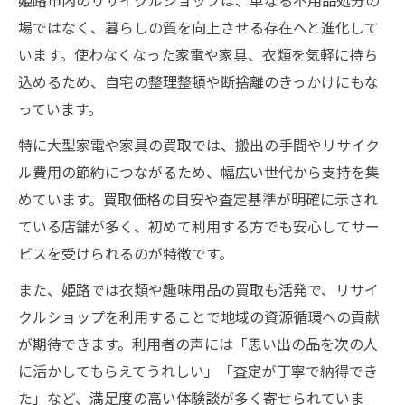
姫路市内のリサイクルショップは、単なる不用品処分の
リサイクルショップ独自の査定ポイント解
場ではなく、暮らしの質を向上させる存在へと進化して
説
います。使わなくなった家電や家具、衣類を気軽に持ち
大型家電・家具買取で差がつく工夫に迫る
込めるため、自宅の整理整頓や断捨離のきっかけにもな
服や趣味アイテムの買取独創的アプローチ
っています。
買取で実現するサステナブルな姫路の暮らし
特に大型家電や家具の買取では、搬出の手間やリサイク
買取活用で実現するエコで快適な暮らし
ル費用の節約につながるため、幅広い世代から支持を集
リユース推進で姫路の持続可能性を高める
めています。買取価格の目安や査定基準が明確に示され
ている店舗が多く、初めて利用する方でも安心してサー
大型商品買取で環境配慮型ライフスタイル
ビスを受けられるのが特徴です。
服や家電の買取が支えるサステナブル生活
独創性ある買取戦略で地域に貢献する方法
また、姫路では衣類や趣味用品の買取も活発で、リサイ
クルショップを利用することで地域の資源循環への貢献
姫路市独自のリユースを叶える買取戦略
が期待できます。利用者の声には「思い出の品を次の人
姫路ならではの買取戦略とリユース事例
に活かしてもらえてうれしい」「査定が丁寧で納得でき
地域密着型リサイクルショップの強みを解
た」など、満足度の高い体験談が多く寄せられていま