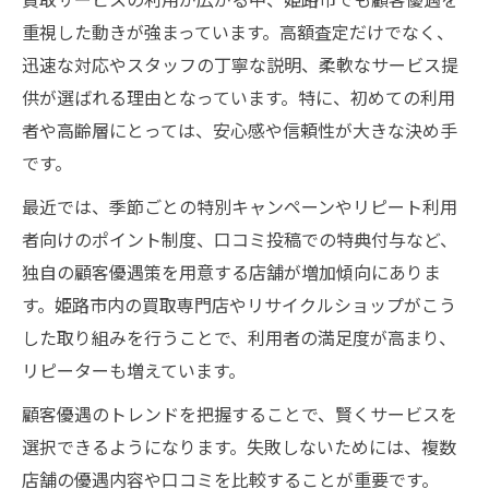
買取利用前に知りたい会員特典の活用術
重視した動きが強まっています。高額査定だけでなく、
安心感を高める査定や出張買取のポイント
迅速な対応やスタッフの丁寧な説明、柔軟なサービス提
リサイクル活用派が選ぶ姫路の買取事情
供が選ばれる理由となっています。特に、初めての利用
リサイクルショップ買取の活用実例紹介
者や高齢層にとっては、安心感や信頼性が大きな決め手
出張買取がリサイクル派から支持される理
です。
由
最近では、季節ごとの特別キャンペーンやリピート利用
家電や不用品も買取できる店舗の見分け方
者向けのポイント制度、口コミ投稿での特典付与など、
顧客優遇策が充実した買取店の探し方
独自の顧客優遇策を用意する店舗が増加傾向にありま
口コミを参考にするリサイクル派のコツ
す。姫路市内の買取専門店やリサイクルショップがこう
口コミ評価が高まる理由を探る姫路買取
した取り組みを行うことで、利用者の満足度が高まり、
高評価買取店に共通する顧客優遇ポイント
リピーターも増えています。
口コミで注目される出張買取の対応力
顧客優遇のトレンドを把握することで、賢くサービスを
買取体験者の声から見える安心の理由
選択できるようになります。失敗しないためには、複数
店舗の優遇内容や口コミを比較することが重要です。
なんでも買取可能な柔軟なサービス事例