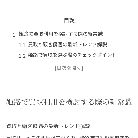
目次
姫路で買取利用を検討する際の新常識
買取と顧客優遇の最新トレンド解説
姫路で買取を選ぶ際のチェックポイント
リサイクルショップ買取の賢い利用法
出張買取が人気の理由と利用メリット
買取口コミで見極める安心ポイント
買取の顧客優遇で安心感を得る秘訣
姫路で買取利用を検討する際の新常識
顧客優遇が強みの買取サービスの特徴
口コミで評判のスタッフ対応と買取体験談
買取と顧客優遇の最新トレンド解説
LINEクーポン活用でお得な買取方法
買取サービスの利用が広がる中、姫路市でも顧客優遇を