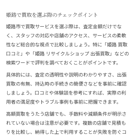
利用者満足度を左右する査定の丁寧さ
姫路で買取を選ぶ際のチェックポイント
顧客目線で選べる姫路の安心買取サービス
姫路市で買取サービスを選ぶ際は、査定金額だけでな
買取利用者目線で選ぶサービスの基準
く、スタッフの対応や店舗のアクセス、サービスの柔軟
口コミ・評判が良い買取店の探し方
性など総合的な視点で比較しましょう。特に「姫路 買取
顧客優遇策で違いが出る買取の満足度
口コミ」や「姫路 リサイクルショップ 出張買取」などの
家電や不用品も安心して任せられる理由
検索ワードで評判を調べておくことがポイントです。
出張買取と店頭買取の使い分けポイント
具体的には、査定の透明性や説明のわかりやすさ、出張
家計管理を支える姫路市買取の最新動向
買取の有無、持込時の手続きの簡便さなどを事前に確認
買取活用で家計を上手に節約する方法
しましょう。口コミや体験談を参考にすれば、実際の利
顧客優遇と高価買取の両立事例紹介
用者の満足度やトラブル事例も事前に把握できます。
出張買取サービスで得する家計管理術
高額買取をうたう店舗でも、手数料や減額条件が明示さ
リサイクルと買取で実現する節約生活
れていない場合は注意が必要です。複数の店舗で見積も
買取口コミ情報を家計改善に活かすコツ
りを比較し、納得した上で利用することが失敗を防ぐコ