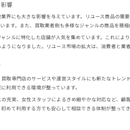
る影響
切手や古銭買取が姫路で選ばれる理由
取業界にも大きな影響を与えています。リユース商品の需
専門性の高い買取で安心できるポイント
ています。また、買取業者側も多様なジャンルの商品を積極
古銭や切手買取の流れと注意点を解説
ジャンルに特化した店舗が人気を集めています。これによ
姫路の買取業者が扱うジャンルの広がり
るようになりました。リユース市場の拡大は、消費者と業
初めての切手・古銭買取でも安心対応
姫路市が注目される買取エリアとなった理由
ド
姫路市が買取業界で注目される背景
、買取専門店のサービスや運営スタイルにも新たなトレン
利便性と取扱ジャンルが姫路の魅力
軽に利用できる環境が整っています。
買取店の増加がもたらす地域の変化
スの充実、女性スタッフによるきめ細やかな対応など、顧
姫路で買取が盛んな理由を徹底解説
、初めて利用する方でも安心して相談できる体制が整って
買取エリアとしての姫路の強みとは