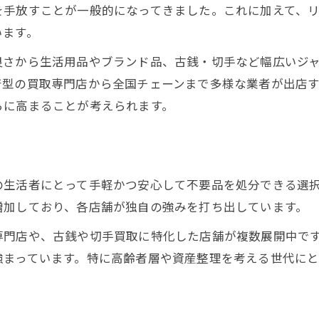
を手放すことが一般的になってきました。これに加えて、
資産整理に役立つ姫路の買取活用術を紹介
います。
資産整理に適した買取サービスの選択法
良さから生活用品やブランド品、古銭・切手など幅広いジ
家財や不用品を効率良く買取に出す方法
着型の買取専門店から全国チェーンまで多様な業者が出店
姫路で高価買取を目指すための準備術
らに高まることが考えられます。
買取活用で賢く資産管理を進めるコツ
複数ジャンルの買取を上手に使い分ける
る
買取業界の未来を見据え姫路市でできること
の生活者にとって手軽かつ安心して不要品を処分できる選
今後の買取業界の動向と姫路の展望
増加しており、各店舗が独自の強みを打ち出しています。
資産整理に役立つ未来型買取サービス
専門店や、古銭や切手買取に特化した店舗が複数展開中で
SDGsやリユース推進と姫路の買取事情
強まっています。特に高齢者層や資産整理を考える世代に
姫路市民が意識したい買取業界の課題
社会の変化が買取業界に与える影響
切手や古銭も安心して任せられる姫路の現状