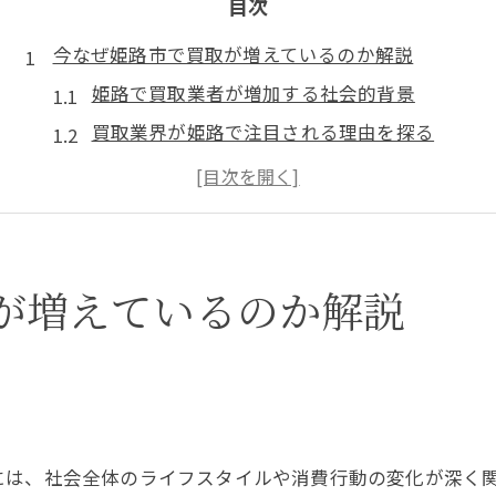
目次
今なぜ姫路市で買取が増えているのか解説
姫路で買取業者が増加する社会的背景
買取業界が姫路で注目される理由を探る
リユース市場拡大が姫路の買取に与える影響
需要増加と買取専門店の新たなトレンド
買取業界の今後と姫路市の可能性を考察
姫路で信頼できる買取とその判断基準を探る
が増えているのか解説
信頼できる買取店を見極めるポイント
初めての買取でも安心な業者の特徴
買取実績や口コミから見る判断材料
姫路に多い買取業者の選び方のコツ
には、社会全体のライフスタイルや消費行動の変化が深く
買取専門店選びで失敗しない注意点