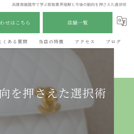
兵庫県姫路市で学ぶ買取業界理解と今後の動向を押さえた選択術
わせはこちら
店舗一覧
よくある質問
当店の特徴
アクセス
ブログ
ブランド
ETERNITY太子店
コラム
貴金属
ETERNITY野里店
向を押さえた選択術
時計
ETERNITY加古川店
金
ETERNITYあべの昭和町店
宝石