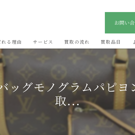
お問い合
ばれる理由
サービス
買取の流れ
買取品目
のバッグモノグラムパピヨ
取...