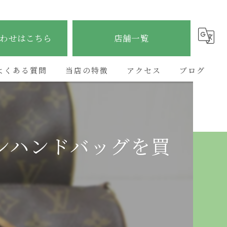
わせはこちら
店舗一覧
よくある質問
当店の特徴
アクセス
ブログ
ブランド
ETERNITY太子店
コラム
貴金属
ETERNITY野里店
ンハンドバッグを買
時計
ETERNITY加古川店
金
ETERNITYあべの昭和町店
宝石