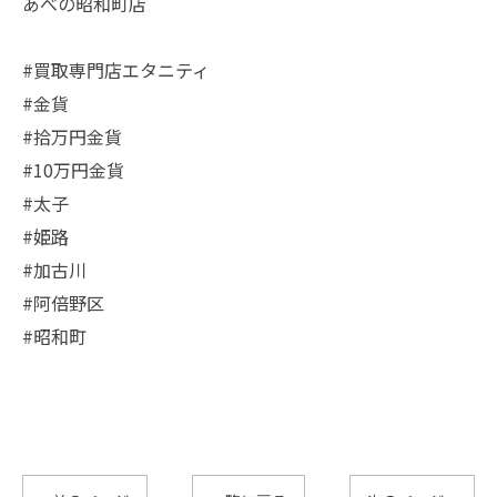
あべの昭和町店
#買取専門店エタニティ
#金貨
#拾万円金貨
#10万円金貨
#太子
#姫路
#加古川
#阿倍野区
#昭和町